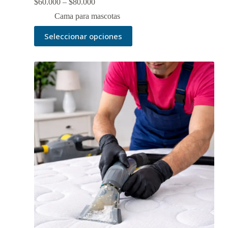
$
60.000
–
$
80.000
Cama para mascotas
Seleccionar opciones